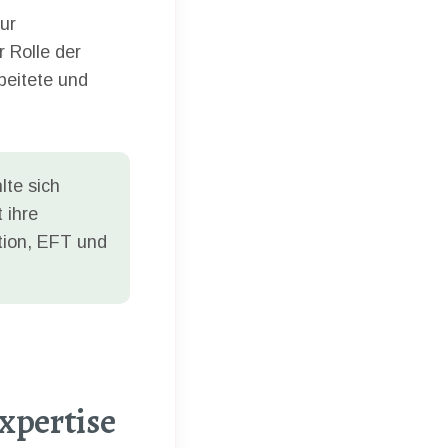
zur
r Rolle der
beitete und
lte sich
t ihre
tion, EFT und
Expertise