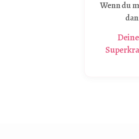
Wenn du mi
dan
Deine 
Superkraf