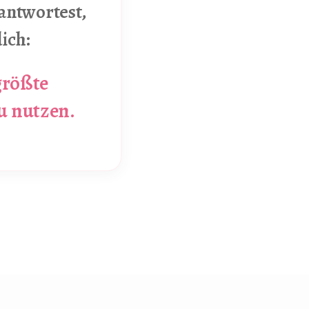
antwortest,
ich:
 größte
zu nutzen.